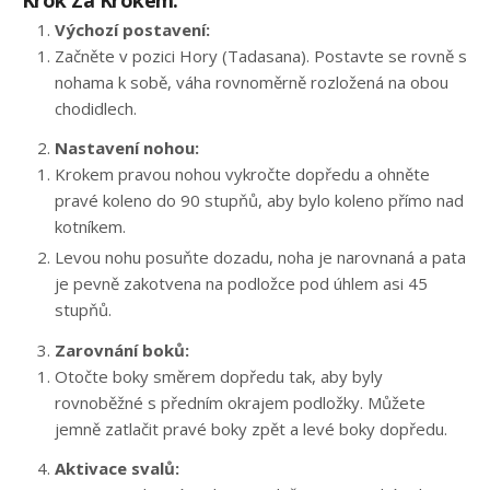
Krok Za Krokem:
I)
Výchozí postavení:
Začněte v pozici Hory (Tadasana). Postavte se rovně s
nohama k sobě, váha rovnoměrně rozložená na obou
chodidlech.
Nastavení nohou:
Krokem pravou nohou vykročte dopředu a ohněte
pravé koleno do 90 stupňů, aby bylo koleno přímo nad
kotníkem.
Levou nohu posuňte dozadu, noha je narovnaná a pata
je pevně zakotvena na podložce pod úhlem asi 45
stupňů.
Zarovnání boků:
Otočte boky směrem dopředu tak, aby byly
rovnoběžné s předním okrajem podložky. Můžete
jemně zatlačit pravé boky zpět a levé boky dopředu.
Aktivace svalů: