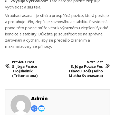
Zvyšuje vytrvalost:
Tato náročná pozice zlepšuje
vytrvalost a sílu těla.
Virabhadrasana I je silná a prospěšná pozice, která posiluje
a protahuje tělo, zlepšuje rovnováhu a stabilitu. Pravidelná
praxe této pozice může vést k výraznému zlepšení fyzické
kondice a stability. Důležité je soustředit se na správné
zarovnání a dýchání, aby se předešlo zraněním a
maximalizovaly se přínosy.
Previous Post
Next Post
5. Jóga Pozice
3. Jóga Pozice Pes
Trojúhelník
Hlavou Dolů (Adho
(Trikonasana)
Mukha Svanasana)
Admin