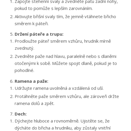
Zapojte stehenní svaly a zvedněte patu zadní nohy,
pokud to pomůže s lepším zarovnáním.
Aktivujte břišní svaly tím, že jemně vtáhnete břicho
směrem k páteři.
Držení páteře a trupu:
Prodloužte páteř směrem vzhůru, hrudník mírně
zvednutý.
Zvedněte paže nad hlavu, paralelně nebo s dlaněmi
otočenými k sobě. Můžete spojit dlaně, pokud je to
pohodlné.
Ramena a paže:
Udržujte ramena uvolněná a vzdálená od uší.
Protáhněte paže směrem vzhůru, ale zároveň držte
ramena dolů a zpět.
Dech:
Dýchejte hluboce a rovnoměrně. Ujistěte se, že
dýcháte do břicha a hrudníku, aby zůstaly vnitřní