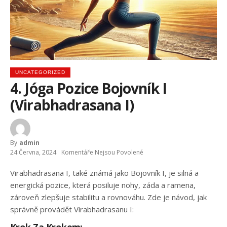
UNCATEGORIZED
4. Jóga Pozice Bojovník I
(Virabhadrasana I)
By
Admin
24 Června, 2024
Komentáře Nejsou Povolené
U
Textu
S
Virabhadrasana I, také známá jako Bojovník I, je silná a
Názvem
energická pozice, která posiluje nohy, záda a ramena,
4.
Jóga
zároveň zlepšuje stabilitu a rovnováhu. Zde je návod, jak
Pozice
správně provádět Virabhadrasanu I:
Bojovník
I
(Virabhadrasana